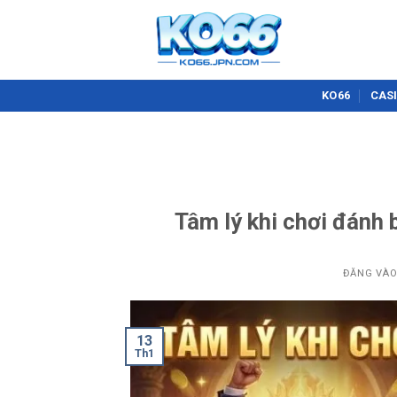
Bỏ
qua
nội
dung
KO66
CAS
Tâm lý khi chơi đánh 
ĐĂNG VÀ
13
Th1