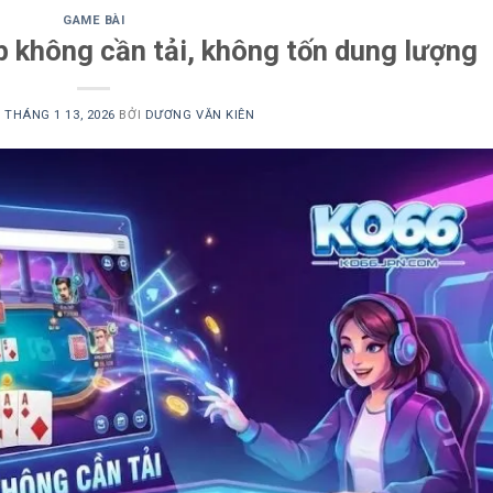
GAME BÀI
b không cần tải, không tốn dung lượng
O
THÁNG 1 13, 2026
BỞI
DƯƠNG VĂN KIÊN