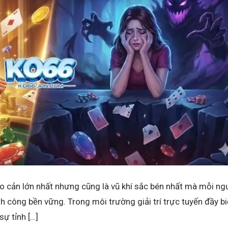
rào cản lớn nhất nhưng cũng là vũ khí sắc bén nhất mà mỗi ng
h công bền vững. Trong môi trường giải trí trực tuyến đầy b
ự tỉnh […]