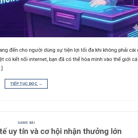
ng đến cho người dùng sự tiện lợi tối đa khi không phải cài 
t có kết nối internet, bạn đã có thể hòa mình vào thế giới cá
…]
TIẾP TỤC ĐỌC
→
GAME BÀI
ế uy tín và cơ hội nhận thưởng lớn