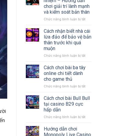
nhiệm – Hướng dẫn
cái
chơi giải trí lành mạnh
qua
và kiểm soát bản thân
chất
lượng
Chức năng bình luận bị tắt
ở
sản
Cá
phẩm
cược
Cách nhận biết nhà cái
cá
có
lừa đảo để bảo vệ bản
cược
trách
thân trước khi quá
–
nhiệm
muộn
Góc
–
nhìn
Hướng
Chức năng bình luận bị tắt
ở
từ
dẫn
Cách
người
chơi
nhận
Cách chơi bài ba tây
chơi
giải
biết
online chi tiết dành
kinh
trí
nhà
cho game thủ
nghiệm
lành
cái
Chức năng bình luận bị tắt
mạnh
ở
lừa
và
Cách
đảo
kiểm
chơi
để
Cách chơi bài Bull Bull
soát
bài
bảo
tại casino B29 cực
bản
ba
vệ
hấp dẫn
ười
thân
tây
bản
Chức năng bình luận bị tắt
ở
online
thân
iến
Cách
chi
trước
chơi
tiết
Hướng dẫn chơi
khi
bài
dành
quá
Monopoly Live Casino