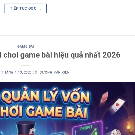
TIẾP TỤC ĐỌC
→
GAME BÀI
i chơi game bài hiệu quả nhất 2026
O
THÁNG 1 13, 2026
BỞI
DƯƠNG VĂN KIÊN