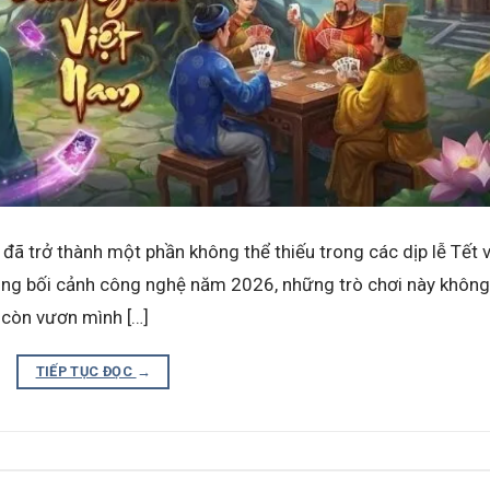
đã trở thành một phần không thể thiếu trong các dịp lễ Tết 
rong bối cảnh công nghệ năm 2026, những trò chơi này không
à còn vươn mình […]
TIẾP TỤC ĐỌC
→